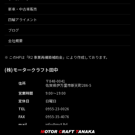
新車・中古車販売
四輪アライメント
ブログ
会社概要
※ このHPは「R2 事業再構築補助金」により作成しております。
(株)モータークラフト田中
〒848-0041
住所
佐賀県伊万里市新天町286-5
営業時間
9:00～19:00
定休日
日曜日
TEL
0955-23-0026
FAX
0955-35-4076
mail
info@mct.ltd