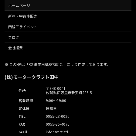
ホームページ
新車・中古車販売
四輪アライメント
ブログ
会社概要
※ このHPは「R2 事業再構築補助金」により作成しております。
(株)モータークラフト田中
〒848-0041
住所
佐賀県伊万里市新天町286-5
営業時間
9:00～19:00
定休日
日曜日
TEL
0955-23-0026
FAX
0955-35-4076
mail
info@mct.ltd