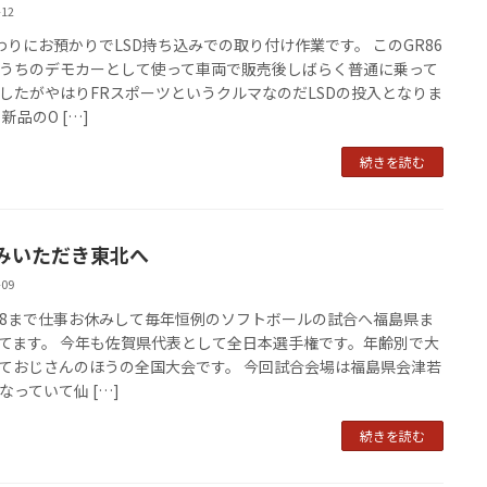
-12
わりにお預かりでLSD持ち込みでの取り付け作業です。 このGR86
うちのデモカーとして使って車両で販売後しばらく普通に乗って
したがやはりFRスポーツというクルマなのだLSDの投入となりま
新品のO […]
続きを読む
みいただき東北へ
-09
~9/8まで仕事お休みして毎年恒例のソフトボールの試合へ福島県ま
てます。 今年も佐賀県代表として全日本選手権です。年齢別で大
ておじさんのほうの全国大会です。 今回試合会場は福島県会津若
なっていて仙 […]
続きを読む