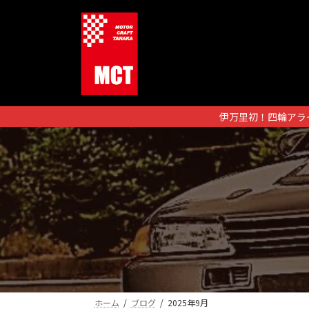
コ
ナ
ン
ビ
テ
ゲ
ン
ー
ツ
シ
へ
ョ
ス
ン
伊万里初！四輪アラ
キ
に
ッ
移
プ
動
ホーム
ブログ
2025年9月