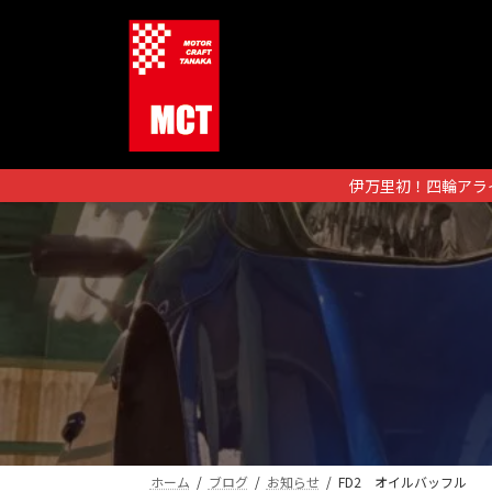
コ
ナ
ン
ビ
テ
ゲ
ン
ー
ツ
シ
へ
ョ
ス
ン
伊万里初！四輪アラ
キ
に
ッ
移
プ
動
ホーム
ブログ
お知らせ
FD2 オイルバッフル