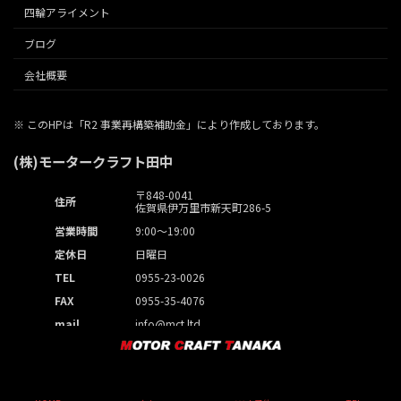
四輪アライメント
ブログ
会社概要
※ このHPは「R2 事業再構築補助金」により作成しております。
(株)モータークラフト田中
〒848-0041
住所
佐賀県伊万里市新天町286-5
営業時間
9:00～19:00
定休日
日曜日
TEL
0955-23-0026
FAX
0955-35-4076
mail
info@mct.ltd
Copyright © 【公式】モータークラフト田中 * 佐賀県伊万里市 * 新車中古車販売・
車検・ All Rights Reserved.