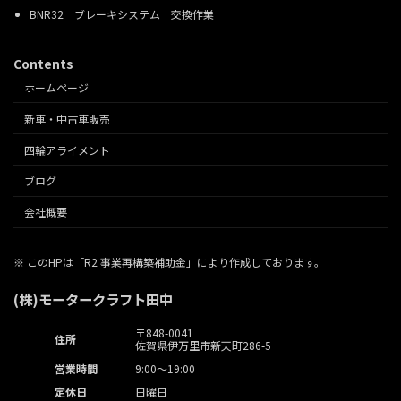
BNR32 ブレーキシステム 交換作業
Contents
ホームページ
新車・中古車販売
四輪アライメント
ブログ
会社概要
※ このHPは「R2 事業再構築補助金」により作成しております。
(株)モータークラフト田中
〒848-0041
住所
佐賀県伊万里市新天町286-5
営業時間
9:00～19:00
定休日
日曜日