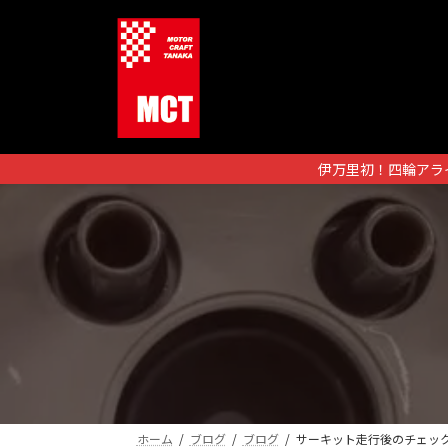
コ
ナ
ン
ビ
テ
ゲ
ン
ー
ツ
シ
へ
ョ
ス
ン
伊万里初！四輪アラ
キ
に
ッ
移
プ
動
ホーム
ブログ
ブログ
サーキット走行後のチェッ