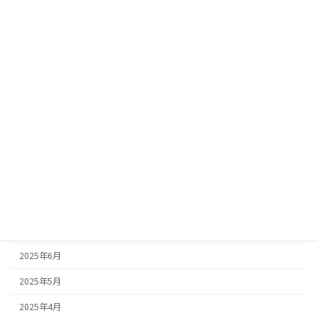
カテゴリー
お知らせ
ブログ
中古車情報
アーカイブ
2025年10月
2025年9月
2025年8月
2025年7月
2025年6月
2025年5月
2025年4月