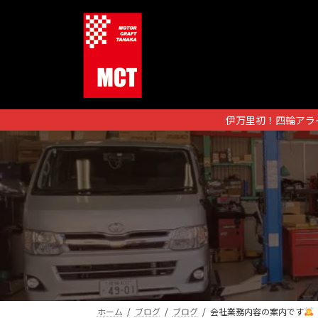
コ
ナ
ン
ビ
テ
ゲ
ン
ー
ツ
シ
へ
ョ
ス
ン
伊万里初！四輪アラ
キ
に
ッ
移
プ
動
ホーム
ブログ
ブログ
会社業務内容の案内です