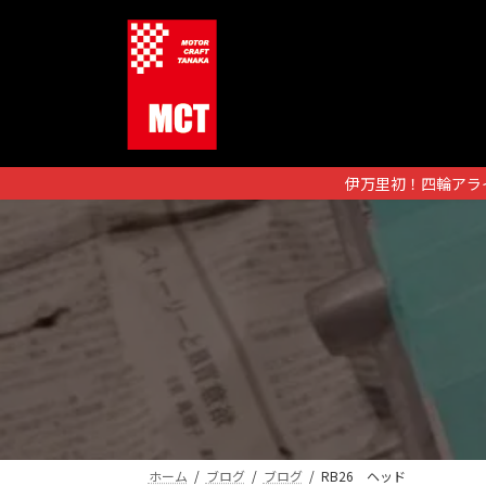
コ
ナ
ン
ビ
テ
ゲ
ン
ー
ツ
シ
へ
ョ
ス
ン
伊万里初！四輪アラ
キ
に
ッ
移
プ
動
ホーム
ブログ
ブログ
RB26 ヘッド