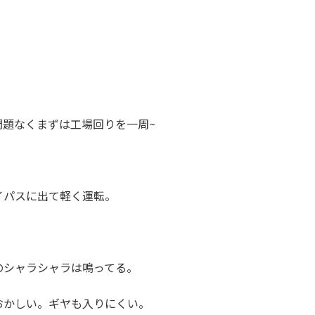
問題なくまずは工場回りを一周~
イパスに出て軽く運転。
のシャラシャラは鳴ってる。
おかしい。ギヤも入りにくい。