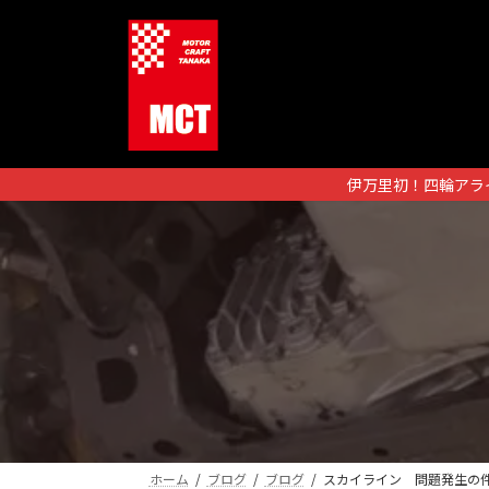
コ
ナ
ン
ビ
テ
ゲ
ン
ー
ツ
シ
へ
ョ
ス
ン
伊万里初！四輪アラ
キ
に
ッ
移
プ
動
ホーム
ブログ
ブログ
スカイライン 問題発生の